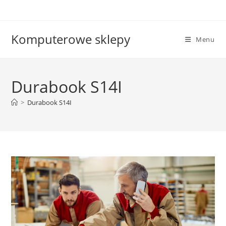
Skip
to
content
Komputerowe sklepy
Menu
Durabook S14I
>
Durabook S14I