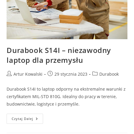
Durabook S14I – niezawodny
laptop dla przemysłu
Post
Post
Post
Artur Kowalski
29 stycznia 2023
Durabook
author:
published:
category:
Durabook S14I to laptop odporny na ekstremalne warunki z
certyfikatem MIL-STD 810G. Idealny do pracy w terenie,
budownictwie, logistyce i przemyśle.
Durabook
Czytaj Dalej
S14I
–
Niezawodny