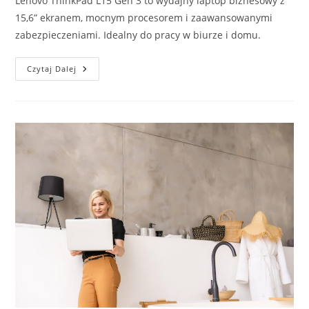
Lenovo ThinkPad L15 Gen 3 to wydajny laptop biznesowy z
15,6” ekranem, mocnym procesorem i zaawansowanymi
zabezpieczeniami. Idealny do pracy w biurze i domu.
Lenovo
Czytaj Dalej
ThinkPad
L15
–
Notebook
Idealny
Do
Biura