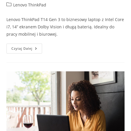
author:
published:
Post
Lenovo ThinkPad
category:
Lenovo ThinkPad T14 Gen 3 to biznesowy laptop z Intel Core
i7, 14” ekranem Dolby Vision i długą baterią. Idealny do
pracy mobilnej i biurowej.
Design
Czytaj Dalej
Warty
Uwagi,
Czyli
Lenovo
ThinkPad
T14