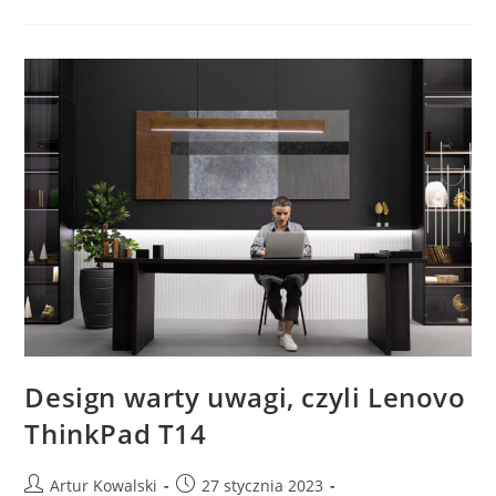
Innowację
–
Lenovo
ThinkPad
L15
Gen
3
Design warty uwagi, czyli Lenovo
ThinkPad T14
Post
Post
Artur Kowalski
27 stycznia 2023