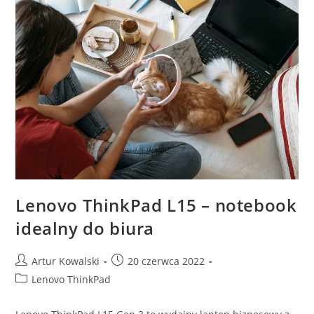
3
Lenovo ThinkPad L15 – notebook
idealny do biura
Post
Post
Artur Kowalski
20 czerwca 2022
author:
published:
Post
Lenovo ThinkPad
category: