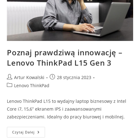
Poznaj prawdziwą innowację –
Lenovo ThinkPad L15 Gen 3
Post
Post
Artur Kowalski
28 stycznia 2023
author:
published:
Post
Lenovo ThinkPad
category:
Lenovo ThinkPad L15 to wydajny laptop biznesowy z Intel
Core i7, 15,6” ekranem IPS i zaawansowanymi
zabezpieczeniami. Idealny do pracy biurowej i mobilnej.
Poznaj
Czytaj Dalej
Prawdziwą