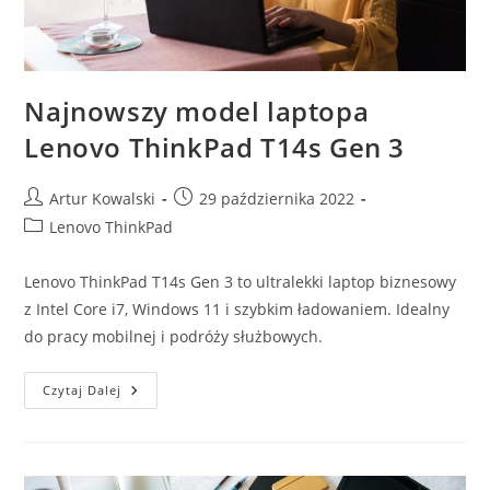
Najnowszy model laptopa
Lenovo ThinkPad T14s Gen 3
Post
Post
Artur Kowalski
29 października 2022
author:
published:
Post
Lenovo ThinkPad
category:
Lenovo ThinkPad T14s Gen 3 to ultralekki laptop biznesowy
z Intel Core i7, Windows 11 i szybkim ładowaniem. Idealny
do pracy mobilnej i podróży służbowych.
Najnowszy
Czytaj Dalej
Model
Laptopa
Lenovo
ThinkPad
T14s
Gen