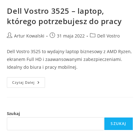
Dell Vostro 3525 – laptop,
którego potrzebujesz do pracy
Post
Post
Post
Artur Kowalski
31 maja 2022
Dell Vostro
author:
published:
category:
Dell Vostro 3525 to wydajny laptop biznesowy z AMD Ryzen,
ekranem Full HD i zaawansowanymi zabezpieczeniami.
Idealny do biura i pracy mobilnej.
Dell
Czytaj Dalej
Vostro
3525
–
Laptop,
Którego
Potrzebujesz
Do
Szukaj
Pracy
SZUKAJ